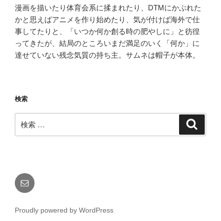
漫画を描いたり体育会系に揉まれたり、DTMにかぶれた
かと思えばアニメを作り始めたり、気が付けば海外で仕
事してたりと、「いつか何か創る時の肥やしに」と彷徨
ってきたが、結局のところいまだ満足のいく「何か」に
達せていない残念気質の持ち主。サムネは帽子が本体。
検索
検
検
索
索:
メ
ー
ル
Proudly powered by WordPress